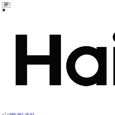
✖
+7 (499) 992-38-93