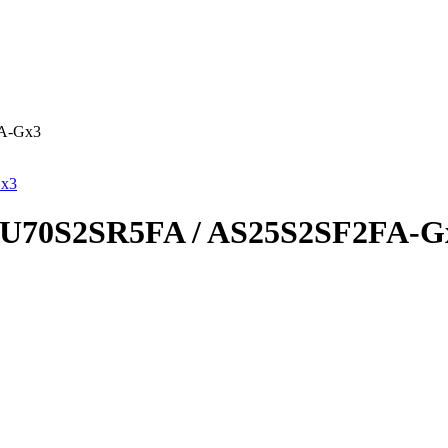
FA-Gx3
 3U70S2SR5FA / AS25S2SF2FA-G