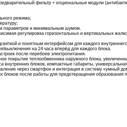
едварительный фильтр + опциональные модули (антибакте
ьного режима;
ературу;
м параметров и минимальным шумом.
исимая регулировка горизонтальных и вертикальных жалюз
светкой и понятным интерфейсом для каждого внутреннего
/выключения на 24 часа вперёд для каждого блока.
строек после перебоев электропитания.
ое покрытие теплообменника наружного блока, увеличенны
 внутренних блоков, компактные габариты, универсальная
ление через смартфон и интеграция в систему «умный дом
 блоков после работы для предотвращения образования пл