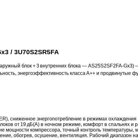
Gx3 / 3U70S2SR5FA
 наружный блок + 3 внутренних блока — AS25S2SF2FA-Gx3)
ьность, энергоэффективность класса A++ и продвинутые фу
R), сниженное энергопотребление в режимах охлаждения 
оков от 19 дБ(А) в ночном режиме, комфорт в спальнях и р
е мощности компрессора, точный контроль температуры, м
ие, обогрев, осушение, вентиляция. Рабочий диапазон на 