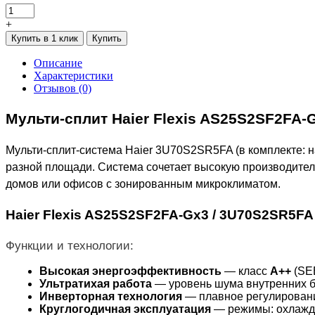
+
Купить в 1 клик
Купить
Описание
Характеристики
Отзывов (0)
Мульти
-
сплит
Haier Flexis AS25S2SF2FA-
Мульти-сплит-система Haier 3U70S2SR5FA (в комплекте:
разной площади. Система сочетает высокую производител
домов или офисов с зонированным микроклиматом.
Haier Flexis AS25S2SF2FA-Gx3 / 3U70S2SR5FA
Функции и технологии:
Высокая энергоэффективность
— класс
A++
(SEE
Ультратихая работа
— уровень шума внутренних бл
Инверторная технология
— плавное регулировани
Круглогодичная эксплуатация
— режимы: охлажден