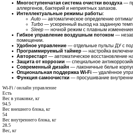
Многоступенчатая система очистки воздуха
— пр
аллергенов, бактерий и неприятных запахов.
Интеллектуальные режимы работы
:
Auto
— автоматическое определение оптимал
Turbo
— ускоренный выход на заданную темп
Sleep
— ночной режим с плавным изменение
Гибкое управление воздушным потоком
— незав
помещении.
Удобное управление
— отдельные пульты ДУ с под
Программируемый таймер
— настройка включения
Авторестарт
— автоматическое восстановление на
Защита от коррозии
— специальное антикоррозийн
Современный дизайн
— лаконичные белые корпуса
Опциональная поддержка Wi‑Fi
— удалённое управ
Функция самоочистки
— просушивание внутренних
Wi-Fi / онлайн управление
Есть
Вес в упаковке, кг
94.5
Вес внешнего блока, кг
54
Вес внутреннего блока, кг
28.5
Вес, кг