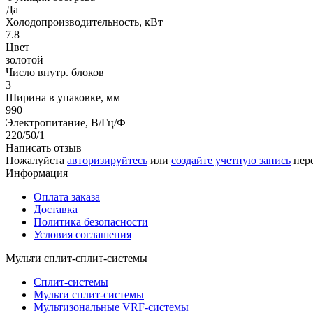
Да
Холодопроизводительность, кВт
7.8
Цвет
золотой
Число внутр. блоков
3
Ширина в упаковке, мм
990
Электропитание, В/Гц/Ф
220/50/1
Написать отзыв
Пожалуйста
авторизируйтесь
или
создайте учетную запись
пере
Информация
Оплата заказа
Доставка
Политика безопасности
Условия соглашения
Мульти сплит-сплит-системы
Сплит-системы
Мульти сплит-системы
Мультизональные VRF-системы