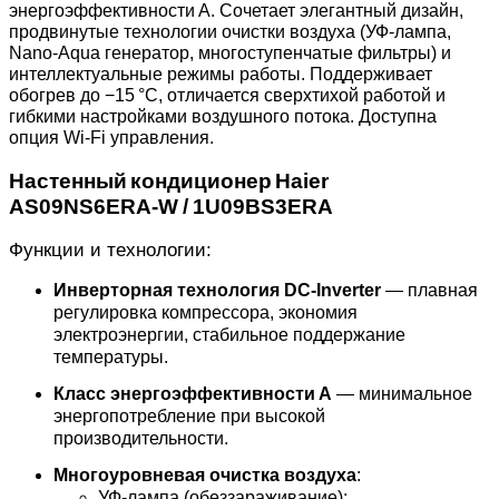
энергоэффективности A. Сочетает элегантный дизайн,
продвинутые технологии очистки воздуха (УФ‑лампа,
Nano‑Aqua генератор, многоступенчатые фильтры) и
интеллектуальные режимы работы. Поддерживает
обогрев до −15 °C, отличается сверхтихой работой и
гибкими настройками воздушного потока. Доступна
опция Wi‑Fi управления.
Настенный
кондиционер
Haier
AS09NS6ERA‑W / 1U09BS3ERA
Функции и технологии:
Инверторная технология DC‑Inverter
— плавная
регулировка компрессора, экономия
электроэнергии, стабильное поддержание
температуры.
Класс энергоэффективности A
— минимальное
энергопотребление при высокой
производительности.
Многоуровневая очистка воздуха
:
УФ‑лампа (обеззараживание);